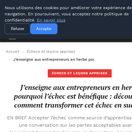
Lyon Photos
Nous utilisons des cookies pour améliorer votre expérience de
navigation. En poursuivant, vous acceptez notre politique de
Lyon Photos
confidentialité.
En savoir plus
Refuser
Accepter
Accueil
Échecs et leçons apprises
J’enseigne aux entrepreneurs en herbe pourquoi l’échec est 
ÉCHECS ET LEÇONS APPRISES
J’enseigne aux entrepreneurs en he
pourquoi l’échec est bénéfique : déco
comment transformer cet échec en suc
EN BREF Accepter l’échec comme source d’apprentiss
une conversation sur les pertes acceptables avan