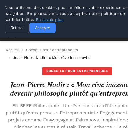
Lyon Photos
Nous utilisons des cookies pour améliorer votre expérience de
navigation. En poursuivant, vous acceptez notre politique de
Lyon Photos
confidentialité.
En savoir plus
Refuser
Accepter
Accueil
Conseils pour entrepreneurs
Jean-Pierre Nadir : « Mon rêve inassouvi de devenir philosoph
CONSEILS POUR ENTREPRENEURS
Jean-Pierre Nadir : « Mon rêve inasso
devenir philosophe plutôt qu’entrepre
EN BREF Philosophie : Un rêve inassouvi d’être phi
plutôt qu’entrepreneur. Entrepreneuriat : Engagement
projets comme Easyvoyage et Fairmoove. Inspiration :
d’inciter les autres à réussir. Travail acharné : La r