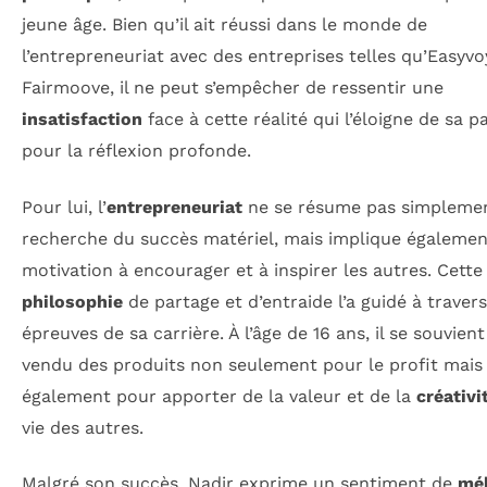
jeune âge. Bien qu’il ait réussi dans le monde de
l’entrepreneuriat avec des entreprises telles qu’Easyvo
Fairmoove, il ne peut s’empêcher de ressentir une
insatisfaction
face à cette réalité qui l’éloigne de sa p
pour la réflexion profonde.
Pour lui, l’
entrepreneuriat
ne se résume pas simplemen
recherche du succès matériel, mais implique égaleme
motivation à encourager et à inspirer les autres. Cette
philosophie
de partage et d’entraide l’a guidé à travers
épreuves de sa carrière. À l’âge de 16 ans, il se souvient
vendu des produits non seulement pour le profit mais
également pour apporter de la valeur et de la
créativi
vie des autres.
Malgré son succès, Nadir exprime un sentiment de
mél