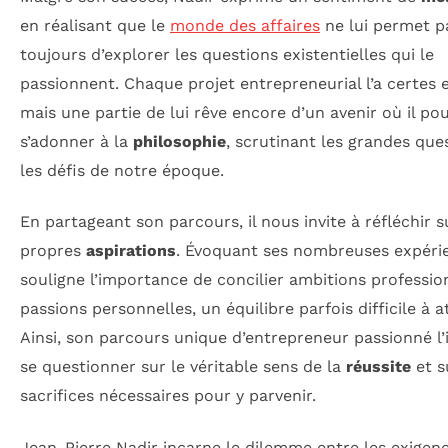
en réalisant que le
monde des affaires
ne lui permet p
toujours d’explorer les questions existentielles qui le
passionnent. Chaque projet entrepreneurial l’a certes e
mais une partie de lui rêve encore d’un avenir où il pou
s’adonner à la
philosophie
, scrutinant les grandes que
les défis de notre époque.
En partageant son parcours, il nous invite à réfléchir 
propres
aspirations
. Évoquant ses nombreuses expérien
souligne l’importance de concilier ambitions professio
passions personnelles, un équilibre parfois difficile à a
Ainsi, son parcours unique d’entrepreneur passionné l’i
se questionner sur le véritable sens de la
réussite
et s
sacrifices nécessaires pour y parvenir.
Jean-Pierre Nadir incarne le dilemme entre les exigen