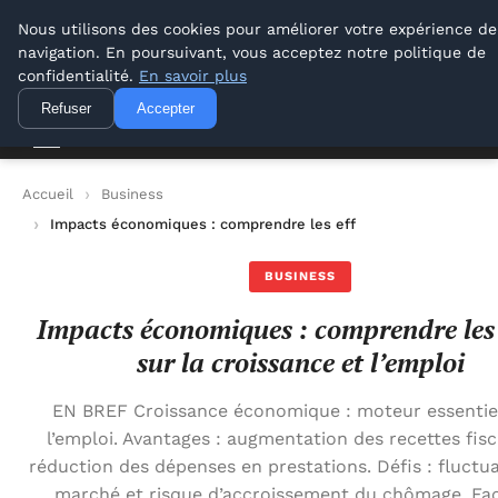
Lyon Photos
Nous utilisons des cookies pour améliorer votre expérience de
navigation. En poursuivant, vous acceptez notre politique de
Lyon Photos
confidentialité.
En savoir plus
Refuser
Accepter
Accueil
Business
Impacts économiques : comprendre les effets sur la croissance
BUSINESS
Impacts économiques : comprendre les 
sur la croissance et l’emploi
EN BREF Croissance économique : moteur essentie
l’emploi. Avantages : augmentation des recettes fisc
réduction des dépenses en prestations. Défis : fluctu
marché et risque d’accroissement du chômage. Fa