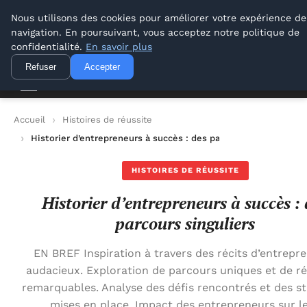
Lyon Photos
Nous utilisons des cookies pour améliorer votre expérience de
navigation. En poursuivant, vous acceptez notre politique de
Lyon Photos
confidentialité.
En savoir plus
Refuser
Accepter
Accueil
Histoires de réussite
Historier d’entrepreneurs à succès : des parcours singuliers
HISTOIRES DE RÉUSSITE
Historier d’entrepreneurs à succès : 
parcours singuliers
EN BREF Inspiration à travers des récits d’entrepr
audacieux. Exploration de parcours uniques et de ré
remarquables. Analyse des défis rencontrés et des st
mises en place. Impact des entrepreneurs sur l