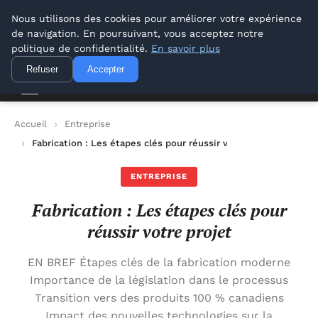
Lyon Photos
Nous utilisons des cookies pour améliorer votre expérience
de navigation. En poursuivant, vous acceptez notre
Lyon Photos
politique de confidentialité.
En savoir plus
Refuser
Accepter
Accueil
Entreprise
Fabrication : Les étapes clés pour réussir votre projet
ENTREPRISE
Fabrication : Les étapes clés pour
réussir votre projet
EN BREF Étapes clés de la fabrication moderne
Importance de la législation dans le processus
Transition vers des produits 100 % canadiens
Impact des nouvelles technologies sur la