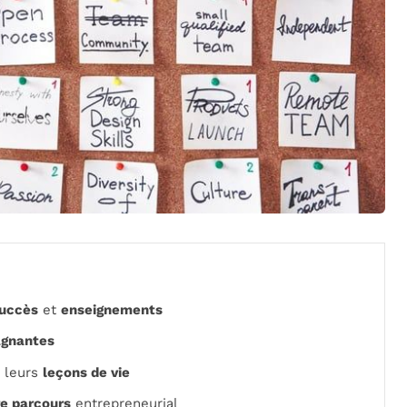
uccès
et
enseignements
agnantes
t leurs
leçons de vie
re parcours
entrepreneurial