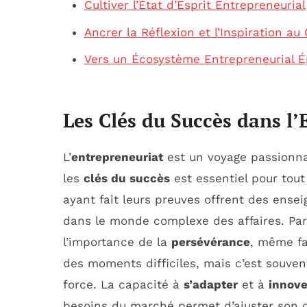
Cultiver l’État d’Esprit Entrepreneurial
Ancrer la Réflexion et l’Inspiration a
Vers un Écosystème Entrepreneurial 
Les Clés du Succès dans l’
L’
entrepreneuriat
est un voyage passionna
les
clés du succès
est essentiel pour tout
ayant fait leurs preuves offrent des ense
dans le monde complexe des affaires. Pa
l’importance de la
persévérance
, même fa
des moments difficiles, mais c’est souven
force. La capacité à
s’adapter
et à
innove
besoins du marché permet d’ajuster son of