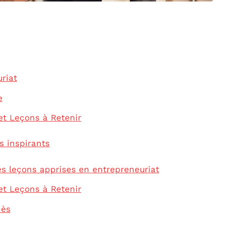
riat
e
et Leçons à Retenir
s inspirants
s leçons apprises en entrepreneuriat
et Leçons à Retenir
cès