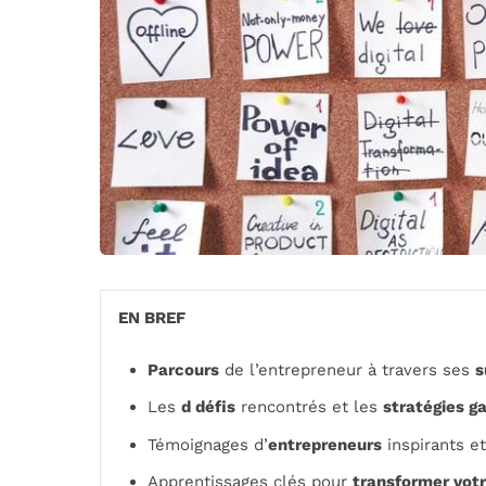
EN BREF
Parcours
de l’entrepreneur à travers ses
s
Les
d défis
rencontrés et les
stratégies g
Témoignages d’
entrepreneurs
inspirants e
Apprentissages clés pour
transformer vot