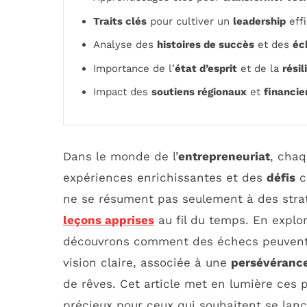
Traits clés
pour cultiver un
leadership
eff
Analyse des
histoires de succès
et des
éc
Importance de l’
état d’esprit
et de la
résil
Impact des
soutiens régionaux
et
financie
Dans le monde de l’
entrepreneuriat
, chaq
expériences enrichissantes et des
défis
c
ne se résument pas seulement à des strat
leçons apprises
au fil du temps. En explor
découvrons comment des échecs peuvent
vision claire, associée à une
persévéranc
de rêves. Cet article met en lumière ces 
précieux pour ceux qui souhaitent se lanc