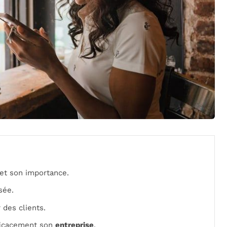
et son importance.
sée.
 des clients.
fficacement son
entreprise
.