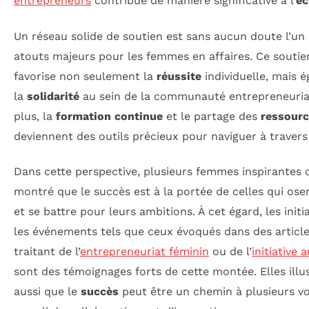
entrepreneurs
contribue de manière significative à l’
é
Un réseau solide de soutien est sans aucun doute l’un
atouts majeurs pour les femmes en affaires. Ce souti
favorise non seulement la
réussite
individuelle, mais 
la
solidarité
au sein de la communauté entrepreneuria
plus, la
formation continue
et le partage des
ressour
deviennent des outils précieux pour naviguer à travers 
Dans cette perspective, plusieurs femmes inspirantes 
montré que le succès est à la portée de celles qui ose
et se battre pour leurs ambitions. À cet égard, les initia
les événements tels que ceux évoqués dans des articl
traitant de l’
entrepreneuriat féminin
ou de l’
initiative 
sont des témoignages forts de cette montée. Elles illu
aussi que le
succès
peut être un chemin à plusieurs vo