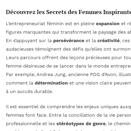
Découvrez les Secrets des Femmes Inspirant
L’entrepreneuriat féminin est en pleine
expansion
et r
figures marquantes qui transforment le paysage des af
En s’appuyant sur la
persévérance
et la
créativité
, ce
audacieuses témoignent des défis qu’elles ont surmon
Leurs parcours offrent des leçons précieuses pour to
femme désireuse de se lancer dans le monde entrepren
Par exemple, Andrea Jung, ancienne PDG d’Avon, illust
comment la
détermination
et une vision claire peuve
à un succès durable.
Il est essentiel de comprendre les enjeux uniques auxq
femmes font face. Entre la conciliation de la vie perso
professionnelle et les
stéréotypes de genre
, le chemin