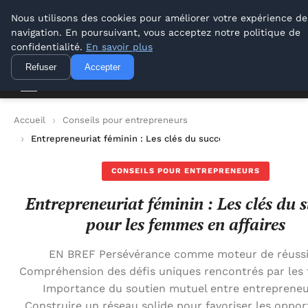
Lyon Photos
Nous utilisons des cookies pour améliorer votre expérience de
navigation. En poursuivant, vous acceptez notre politique de
Lyon Photos
confidentialité.
En savoir plus
Refuser
Accepter
Accueil
Conseils pour entrepreneurs
Entrepreneuriat féminin : Les clés du succès pour les femmes 
CONSEILS POUR ENTREPRENEURS
Entrepreneuriat féminin : Les clés du 
pour les femmes en affaires
EN BREF Persévérance comme moteur de réussi
Compréhension des défis uniques rencontrés par les
Importance du soutien mutuel entre entrepreneu
Construire un réseau solide pour favoriser les oppor