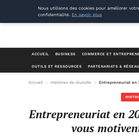
Lyon Photos
Nous utilisons des cookies pour améliorer votr
confidentialité.
En savoir plus
ACCUEIL
BUSINESS
COMMERCE ET ENTREPREN
OUTILS ET RESSOURCES
PARTENARIATS & RÉSEA
Accueil
Histoires de réussite
Entrepreneuriat en 2
HISTO
Entrepreneuriat en 20
vous motivent