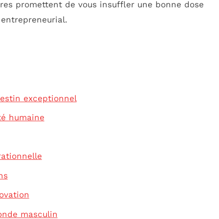
vres promettent de vous insuffler une bonne dose
entrepreneurial.
destin exceptionnel
ité humaine
ationnelle
ns
novation
monde masculin