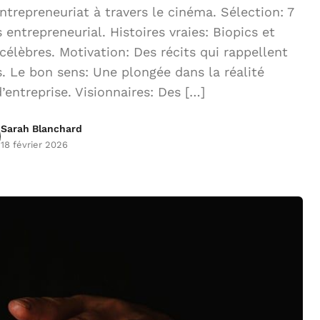
ntrepreneuriat à travers le cinéma. Sélection: 7
 entrepreneurial. Histoires vraies: Biopics et
élèbres. Motivation: Des récits qui rappellent
s. Le bon sens: Une plongée dans la réalité
entreprise. Visionnaires: Des […]
Sarah Blanchard
18 février 2026