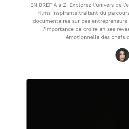
EN BREF A à Z: Explorez l’univers de l’e
films inspirants traitant du parcours
documentaires sur des entrepreneurs c
l’importance de croire en ses rêve
émotionnelle des chefs d’