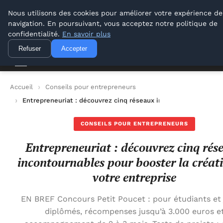
Lyon Photos
Nous utilisons des cookies pour améliorer votre expérience de
navigation. En poursuivant, vous acceptez notre politique de
Lyon Photos
confidentialité.
En savoir plus
Refuser
Accepter
Accueil
Conseils pour entrepreneurs
Entrepreneuriat : découvrez cinq réseaux incontournables pour
CONSEILS POUR ENTREPRENEURS
Entrepreneuriat : découvrez cinq rés
incontournables pour booster la créat
votre entreprise
EN BREF Concours Petit Poucet : pour étudiants et
diplômés, récompenses jusqu’à 3.000 euros e