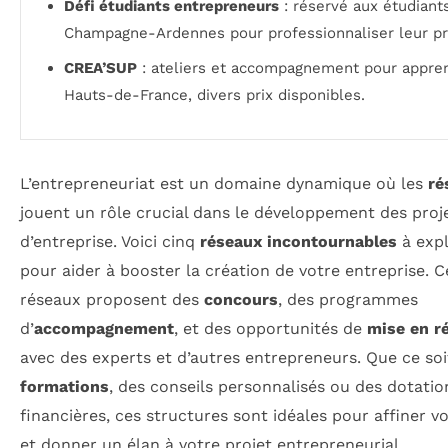
Défi étudiants entrepreneurs
: réservé aux étudiant
Champagne-Ardennes pour professionnaliser leur pr
CREA’SUP
: ateliers et accompagnement pour appren
Hauts-de-France, divers prix disponibles.
L’entrepreneuriat est un domaine dynamique où les
ré
jouent un rôle crucial dans le développement des proj
d’entreprise. Voici cinq
réseaux incontournables
à expl
pour aider à booster la création de votre entreprise. C
réseaux proposent des
concours
, des programmes
d’
accompagnement
, et des opportunités de
mise en r
avec des experts et d’autres entrepreneurs. Que ce soi
formations
, des conseils personnalisés ou des dotatio
financières, ces structures sont idéales pour affiner v
et donner un élan à votre projet entrepreneurial.