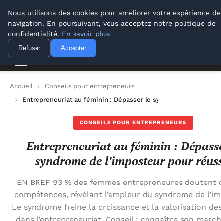
Lyon Photos
Nous utilisons des cookies pour améliorer votre expérience de
navigation. En poursuivant, vous acceptez notre politique de
Lyon Photos
confidentialité.
En savoir plus
Refuser
Accepter
Accueil
Conseils pour entrepreneurs
Entrepreneuriat au féminin : Dépasser le syndrome de l’impost
CONSEILS POUR ENTREPRENEURS
Entrepreneuriat au féminin : Dépasse
syndrome de l’imposteur pour réuss
EN BREF 93 % des femmes entrepreneures doutent d
compétences, révélant l’ampleur du syndrome de l’im
Le syndrome freine la croissance et la valorisation d
dans l’entrepreneuriat. Conseil : connaître son march