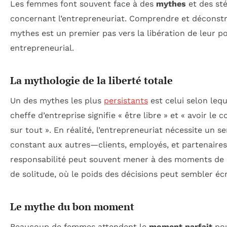
Les femmes font souvent face à des
mythes
et des st
concernant l’entrepreneuriat. Comprendre et déconstr
mythes est un premier pas vers la libération de leur po
entrepreneurial.
La mythologie de la liberté totale
Un des mythes les plus
persistants
est celui selon lequ
cheffe d’entreprise signifie « être libre » et « avoir le 
sur tout ». En réalité, l’entrepreneuriat nécessite un se
constant aux autres—clients, employés, et partenaires
responsabilité peut souvent mener à des moments de 
de solitude, où le poids des décisions peut sembler éc
Le mythe du bon moment
Beaucoup de femmes attendent le
moment parfait
pou