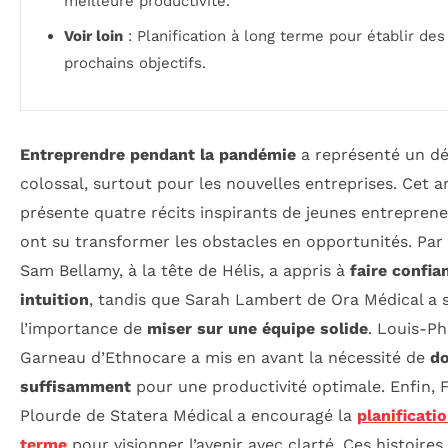
meilleure productivité.
Voir loin
: Planification à long terme pour établir des
prochains objectifs.
Entreprendre pendant la pandémie
a représenté un dé
colossal, surtout pour les nouvelles entreprises. Cet ar
présente quatre récits inspirants de jeunes entreprene
ont su transformer les obstacles en opportunités. Par
Sam Bellamy, à la tête de Hélis, a appris à
faire confia
intuition
, tandis que Sarah Lambert de Ora Médical a 
l’importance de
miser sur une équipe solide
. Louis-Ph
Garneau d’Ethnocare a mis en avant la nécessité de
do
suffisamment
pour une productivité optimale. Enfin, 
Plourde de Statera Médical a encouragé la
planificati
terme
pour visionner l’avenir avec clarté. Ces histoires