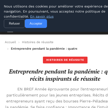
Lyon Photos
Nous utilisons des cookies pour améliorer votre expérience de
navigation. En poursuivant, vous acceptez notre politique de
Lyon Photos
confidentialité.
En savoir plus
Refuser
Accepter
Accueil
Histoires de réussite
Entreprendre pendant la pandémie : quatre récits inspirants d
HISTOIRES DE RÉUSSITE
Entreprendre pendant la pandémie : q
récits inspirants de réussite
EN BREF Année éprouvante pour l’entrepreneuri
particulièrement pour les jeunes entreprises. Récits 
entrepreneurs ayant reçu des bourses Pierre-Péladea
la pandémie. Se faire confiance : Importance de l’intu