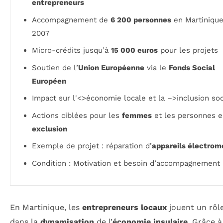
entrepreneurs
Accompagnement de
6 200 personnes
en Martinique
2007
Micro-crédits jusqu’à
15 000 euros
pour les projets
Soutien de l’
Union Européenne
via le
Fonds Social
Européen
Impact sur l'<>économie locale et la –>inclusion soc
Actions ciblées pour les
femmes
et les personnes 
exclusion
Exemple de projet : réparation d’
appareils électrom
Condition : Motivation et besoin d’accompagnement
En Martinique, les
entrepreneurs locaux
jouent un rôle
dans la
dynamisation
de l’
économie insulaire
. Grâce à