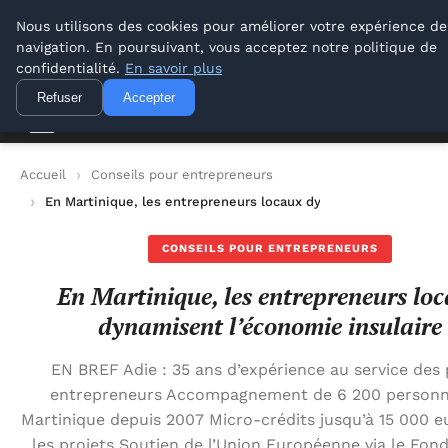
Lyon Photos
Nous utilisons des cookies pour améliorer votre expérience de
navigation. En poursuivant, vous acceptez notre politique de
Lyon Photos
confidentialité.
En savoir plus
Refuser
Accepter
Accueil
Conseils pour entrepreneurs
En Martinique, les entrepreneurs locaux dynamisent l’économie
CONSEILS POUR ENTREPRENEURS
En Martinique, les entrepreneurs lo
dynamisent l’économie insulaire
EN BREF Adie : 35 ans d’expérience au service des 
entrepreneurs Accompagnement de 6 200 personn
Martinique depuis 2007 Micro-crédits jusqu’à 15 000 e
les projets Soutien de l’Union Européenne via le Fond