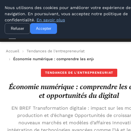
Lyon Photos
Nous utilisons des cookies pour améliorer votre expérience de
navigation. En poursuivant, vous acceptez notre politique de
Lyon Photos
confidentialité.
En savoir plus
Refuser
Accepter
Accueil
Tendances de l'entrepreneuriat
Économie numérique : comprendre les enjeux et opportunités 
TENDANCES DE L'ENTREPRENEURIAT
Économie numérique : comprendre les 
et opportunités du digital
EN BREF Transformation digitale : impact sur les m
production et d’échange Opportunités de croissa
nouveaux marchés et modèles d’affaires Innovati
intégration de technologies avancées comme l’IA et le