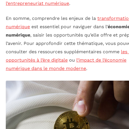
l’entrepreneuriat numérique
.
En somme, comprendre les enjeux de la
transformati
numérique
est essentiel pour naviguer dans l’
économi
numérique
, saisir les opportunités qu’elle offre et pré
l’avenir. Pour approfondir cette thématique, vous pouv
consulter des ressources supplémentaires comme
les
opportunités à l’ère digitale
ou
l’impact de l’économie
numérique dans le monde moderne
.