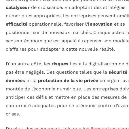
catalyseur
de croissance. En adoptant des stratégies
numériques appropriées, les entreprises peuvent améli
efficacité
opérationnelle, favoriser
l’innovation
et se
positionner sur de nouveaux marchés. Chaque acteur 
secteur économique est appelé à repenser son modèl
d’affaires pour s’adapter à cette nouvelle réalité.
D’un autre côté, les
risques
liés à la digitalisation ne 
pas être négligés. Des questions telles que la
sécurité
données
et la
protection de la vie privée
émergent ave
montée de l’économie numérique. Les entreprises doi
anticiper ces défis et mettre en place des mesures de
conformité adéquates pour se prémunir contre d’éven
crises.
De plus, des événements tels que les
Rencontres éco