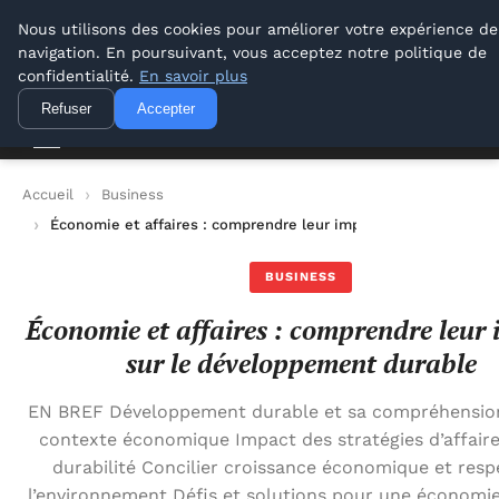
Lyon Photos
Nous utilisons des cookies pour améliorer votre expérience de
navigation. En poursuivant, vous acceptez notre politique de
Lyon Photos
confidentialité.
En savoir plus
Refuser
Accepter
Accueil
Business
Économie et affaires : comprendre leur impact sur le dévelop
BUSINESS
Économie et affaires : comprendre leur
sur le développement durable
EN BREF Développement durable et sa compréhension
contexte économique Impact des stratégies d’affaire
durabilité Concilier croissance économique et resp
l’environnement Défis et solutions pour une économi