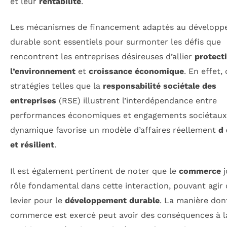
et leur
rentabilité
.
Les mécanismes de financement adaptés au dévelop
durable sont essentiels pour surmonter les défis que
rencontrent les entreprises désireuses d’allier
protect
l’environnement
et
croissance économique
. En effet,
stratégies telles que la
responsabilité sociétale des
entreprises
(RSE) illustrent l’interdépendance entre
performances économiques et engagements sociétaux.
dynamique favorise un modèle d’affaires réellement
d 
et résilient
.
Il est également pertinent de noter que le
commerce
j
rôle fondamental dans cette interaction, pouvant agi
levier pour le
développement durable
. La manière don
commerce est exercé peut avoir des conséquences à la