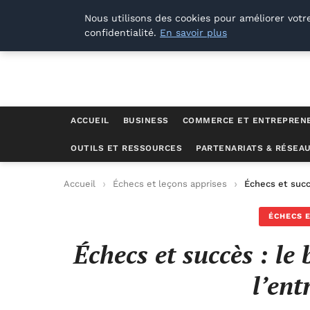
Lyon Photos
Nous utilisons des cookies pour améliorer votr
confidentialité.
En savoir plus
ACCUEIL
BUSINESS
COMMERCE ET ENTREPREN
OUTILS ET RESSOURCES
PARTENARIATS & RÉSEA
Accueil
Échecs et leçons apprises
Échecs et succ
ÉCHECS E
Échecs et succès : le
l’en