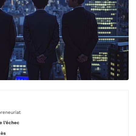
reneuriat
e l’échec
cès