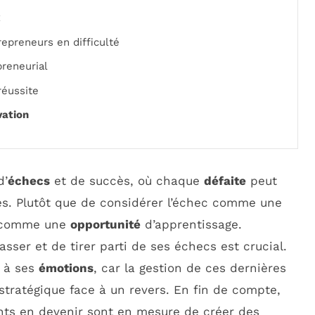
x
epreneurs en difficulté
reneurial
réussite
vation
d’
échecs
et de succès, où chaque
défaite
peut
tes. Plutôt que de considérer l’échec comme une
ir comme une
opportunité
d’apprentissage.
ser et de tirer parti de ses échecs est crucial.
e à ses
émotions
, car la gestion de ces dernières
 stratégique face à un revers. En fin de compte,
ants en devenir sont en mesure de créer des