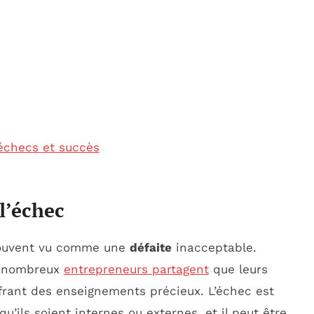
échecs et succès
l’échec
 souvent vu comme une
défaite
inacceptable.
De nombreux
entrepreneurs partagent
que leurs
rant des enseignements précieux. L’échec est
qu’ils soient internes ou externes, et il peut être