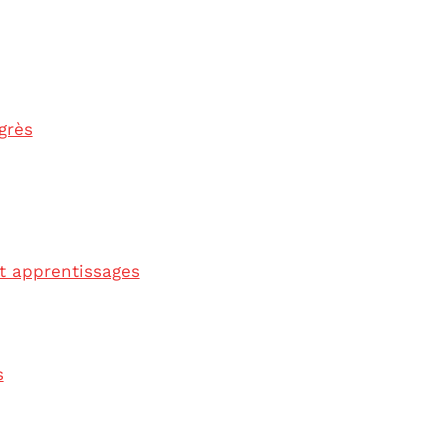
grès
t apprentissages
s