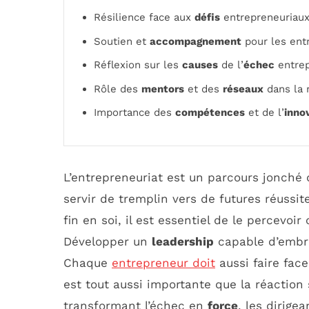
Résilience face aux
défis
entrepreneuriau
Soutien et
accompagnement
pour les entr
Réflexion sur les
causes
de l’
échec
entrep
Rôle des
mentors
et des
réseaux
dans la 
Importance des
compétences
et de l’
inno
L’entrepreneuriat est un parcours jonché 
servir de tremplin vers de futures réussi
fin en soi, il est essentiel de le percevo
Développer un
leadership
capable d’embras
Chaque
entrepreneur doit
aussi faire fac
est tout aussi importante que la réaction
transformant l’échec en
force
, les dirige