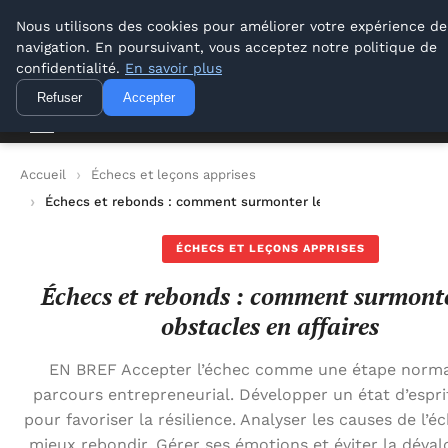
Lyon Photos
Nous utilisons des cookies pour améliorer votre expérience de
navigation. En poursuivant, vous acceptez notre politique de
Lyon Photos
confidentialité.
En savoir plus
Refuser
Accepter
Accueil
Échecs et leçons apprises
Échecs et rebonds : comment surmonter les obstacles en affa
ÉCHECS ET LEÇONS APPRISES
Échecs et rebonds : comment surmonte
obstacles en affaires
EN BREF Accepter l’échec comme une étape norma
parcours entrepreneurial. Développer un état d’esprit
pour favoriser la résilience. Analyser les causes de l’é
mieux rebondir. Gérer ses émotions et éviter la déval