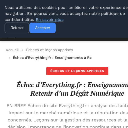
Lyon Photos
Nous utilisons des cookies pour améliorer votre expérience de
navigation. En poursuivant, vous acceptez notre politique de
Lyon Photos
confidentialité.
En savoir plus
Refuser
Accepter
Accueil
Échecs et leçons apprises
Échec d’Everything.fr : Enseignements à Retenir d’un Dégât N
ÉCHECS ET LEÇONS APPRISES
Échec d’Everything.fr : Enseignemen
Retenir d’un Dégât Numérique
EN BREF Échec du site Everything.fr : analyse des facte
Impact sur le marché numérique et la réputation des
concernés. Leçons sur la gestion des ressources et la
décision. Importance de l’innovation continue dans u