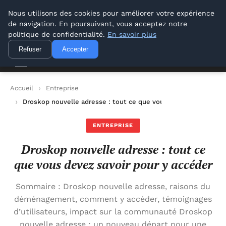
Lyon Photos
Nous utilisons des cookies pour améliorer votre expérience
de navigation. En poursuivant, vous acceptez notre
Lyon Photos
politique de confidentialité.
En savoir plus
Refuser
Accepter
Accueil
Entreprise
Droskop nouvelle adresse : tout ce que vous devez savoir pour
ENTREPRISE
Droskop nouvelle adresse : tout ce
que vous devez savoir pour y accéder
Sommaire : Droskop nouvelle adresse, raisons du
déménagement, comment y accéder, témoignages
d’utilisateurs, impact sur la communauté Droskop
nouvelle adresse : un nouveau départ pour une