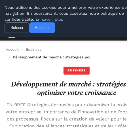
Lyon Photos
Nous utilisons des cookies pour améliorer votre expérience de
navigation. En poursuivant, vous acceptez notre politique de
Lyon Photos
confidentialité.
En savoir plus
Refuser
Accepter
Accueil
Business
Développement de marché : stratégies pour optimiser votre c
BUSINESS
Développement de marché : stratégies
optimiser votre croissance
EN BREF Stratégies éprouvées pour dynamiser la croi
votre entreprise. Importance de l’innovation et de l’op
des processus. Focus sur la création de valeur pour les
Exploration des alliances stratégiques et de leur rôle