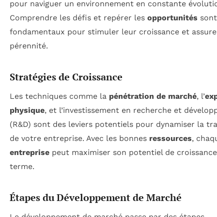
pour naviguer un environnement en constante évoluti
Comprendre les défis et repérer les
opportunités
sont
fondamentaux pour stimuler leur croissance et assure
pérennité.
Stratégies de Croissance
Les techniques comme la
pénétration de marché
, l’
ex
physique
, et l’investissement en recherche et dévelo
(R&D) sont des leviers potentiels pour dynamiser la tra
de votre entreprise. Avec les bonnes
ressources
, chaq
entreprise
peut maximiser son potentiel de croissance
terme.
Étapes du Développement de Marché
Le développement de marché passe par des étapes