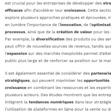
est crucial pour les entreprises de développer des
stra
efficaces
afin d’accélérer leur
croissance
. Cette secti
explore plusieurs approches pratiques et éprouvées, 
en lumière l’importance de l’
innovation
, de l’
optimisat
processus
, ainsi que de la
création de valeur
pour les 
Par exemple, la
diversification
des produits ou des ser
peut offrir de nouvelles sources de revenus, tandis qu
l’
expansion
sur des marchés inexploités permet d’atte
public plus large et de renforcer sa position sur le ma
Il est également essentiel de considérer des
partenari
stratégiques
, qui peuvent maximiser les
opportunités
croissance
en combinant les ressources et les experti
plusieurs acteurs. Des études montrent que les entrep
intègrent la
tendances numériques
dans leur stratég
l’utilisation de plateformes en ligne pour la vente ou d