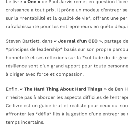
Le livre
« One »
de Paul Jarvis remet en question l’idée
croissance à tout prix. Il prône un modèle d’entreprise
sur la *rentabilité et la qualité de vie*, offrant une pe
rafraîchissante pour les entrepreneurs en quête d’équil
Steven Bartlett, dans
« Journal d’un CEO »
, partage d
*principes de leadership* basés sur son propre parcou
honnêteté et ses réflexions sur la *solitude du dirigean
résilience sont d’un grand apport pour toute personne
à diriger avec force et compassion.
Enfin,
« The Hard Thing About Hard Things »
de Ben H
n’hésite pas à aborder les aspects difficiles de l’entrep
Ce livre est un guide brut et réaliste pour ceux qui so
affronter les *défis* liés à la gestion d’une entreprise
temps incertains.