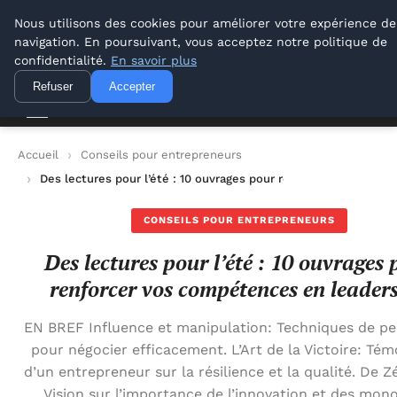
Lyon Photos
Nous utilisons des cookies pour améliorer votre expérience de
navigation. En poursuivant, vous acceptez notre politique de
Lyon Photos
confidentialité.
En savoir plus
Refuser
Accepter
Accueil
Conseils pour entrepreneurs
Des lectures pour l’été : 10 ouvrages pour renforcer vos comp
CONSEILS POUR ENTREPRENEURS
Des lectures pour l’été : 10 ouvrages
renforcer vos compétences en leader
EN BREF Influence et manipulation: Techniques de pe
pour négocier efficacement. L’Art de la Victoire: Té
d’un entrepreneur sur la résilience et la qualité. De Z
Vision sur l’importance de l’innovation et des mon