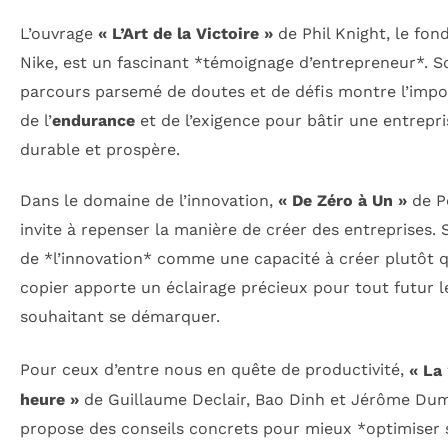
L’ouvrage
« L’Art de la Victoire »
de Phil Knight, le fon
Nike, est un fascinant *témoignage d’entrepreneur*. S
parcours parsemé de doutes et de défis montre l’imp
de l’
endurance
et de l’exigence pour bâtir une entrepri
durable et prospère.
Dans le domaine de l’innovation,
« De Zéro à Un »
de Pe
invite à repenser la manière de créer des entreprises. S
de *l’innovation* comme une capacité à créer plutôt q
copier apporte un éclairage précieux pour tout futur 
souhaitant se démarquer.
Pour ceux d’entre nous en quête de productivité,
« La
heure »
de Guillaume Declair, Bao Dinh et Jérôme Du
propose des conseils concrets pour mieux *optimiser