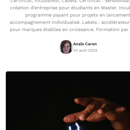
Certificat, Incubateur, Labels. Certificat : sensibilisat
création d’entreprise pour étudiants en Master. Incu
programme payant pour projets en lancement
accompagnement individualisé. Labels : accélérateur
pour marques établies en croissance. Formation par
Anaïs Caron
30 août 2025