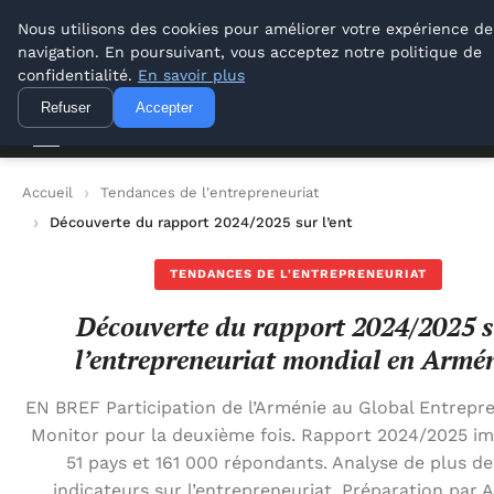
Lyon Photos
Nous utilisons des cookies pour améliorer votre expérience de
navigation. En poursuivant, vous acceptez notre politique de
Lyon Photos
confidentialité.
En savoir plus
Refuser
Accepter
Accueil
Tendances de l'entrepreneuriat
Découverte du rapport 2024/2025 sur l’entrepreneuriat mondi
TENDANCES DE L'ENTREPRENEURIAT
Découverte du rapport 2024/2025 
l’entrepreneuriat mondial en Armé
EN BREF Participation de l’Arménie au Global Entrepr
Monitor pour la deuxième fois. Rapport 2024/2025 im
51 pays et 161 000 répondants. Analyse de plus d
indicateurs sur l’entrepreneuriat. Préparation par 