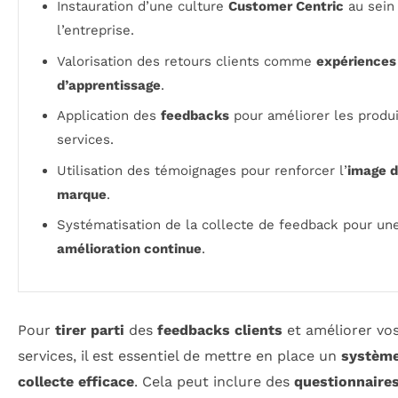
Instauration d’une culture
Customer Centric
au sein
l’entreprise.
Valorisation des retours clients comme
expériences
d’apprentissage
.
Application des
feedbacks
pour améliorer les produi
services.
Utilisation des témoignages pour renforcer l’
image 
marque
.
Systématisation de la collecte de feedback pour un
amélioration continue
.
Pour
tirer parti
des
feedbacks clients
et améliorer vo
services, il est essentiel de mettre en place un
système
collecte efficace
. Cela peut inclure des
questionnaire