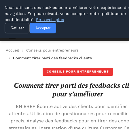
Lyon Photos
Nous utilisons des cookies pour améliorer votre expérience de
navigation. En poursuivant, vous acceptez notre politique de
Lyon Photos
confidentialité.
En savoir plus
Refuser
Accepter
Accueil
Conseils pour entrepreneurs
Comment tirer parti des feedbacks clients pour s’améliorer
CONSEILS POUR ENTREPRENEURS
Comment tirer parti des feedbacks cl
pour s’améliorer
EN BREF Écoute active des clients pour identifier 
attentes. Utilisation de questionnaires pour recueillir
précis. Analyse des feedbacks pour en tirer des conc
stratégiques. Instauration d’une culture Customer Ce