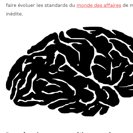
faire évoluer les standards du
monde des affaires
de m
inédite.