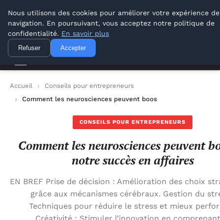
Lyon Photos
Nous utilisons des cookies pour améliorer votre expérience de
navigation. En poursuivant, vous acceptez notre politique de
Lyon Photos
confidentialité.
En savoir plus
Refuser
Accepter
Accueil
Conseils pour entrepreneurs
Comment les neurosciences peuvent booster notre succès en 
CONSEILS POUR ENTREPRENEURS
Comment les neurosciences peuvent bo
notre succès en affaires
EN BREF Prise de décision : Amélioration des choix st
grâce aux mécanismes cérébraux. Gestion du stre
Techniques pour réduire le stress et mieux perfo
Créativité : Stimuler l’innovation en comprenant