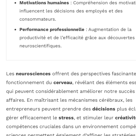
Motivations humaines
: Compréhension des motivati
influencent les décisions des employés et des
consommateurs.
Performance professionnelle
: Augmentation de la
productivité et de l’efficacité grâce aux découvertes
neuroscientifiques.
Les
neurosciences
offrent des perspectives fascinante
fonctionnement du
cerveau
, révélant des éléments ess
qui peuvent considérablement améliorer notre succès
affaires. En maîtrisant les mécanismes cérébraux, les
entrepreneurs peuvent prendre des
décisions
plus écl
gérer efficacement le
stress
, et stimuler leur
créativit
compétences cruciales dans un environnement compéti
sciences permettent également d’affiner les stratégies