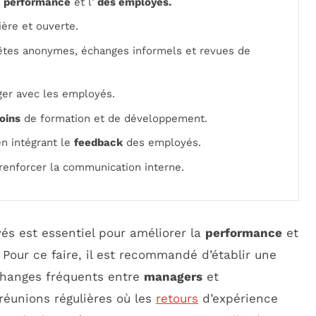
a
performance
et l’
des employés.
ière et ouverte.
tes anonymes, échanges informels et revues de
ger avec les employés.
oins
de formation et de développement.
en intégrant le
feedback
des employés.
renforcer la communication interne.
s est essentiel pour améliorer la
performance
et
 Pour ce faire, il est recommandé d’établir une
changes fréquents entre
managers
et
réunions régulières où les
retours
d’expérience