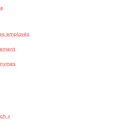
se
es employés
cement
onymes
ich »