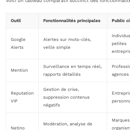
Voici un tableau comparatif succinct des fonctionnalité
Outil
Fonctionnalités principales
Public c
Individus
Google
Alertes sur mots-clés,
petites
Alerts
veille simple
entrepri
Surveillance en temps réel,
Professi
Mention
rapports détaillés
agences
Gestion de crise,
Reputation
Entrepri
suppression contenus
VIP
personna
négatifs
Marques
Modération, analyse de
Netino
organis