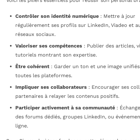
Voici les piliers essentiels pour réussir son personal br
Contrôler son identité numérique
: Mettre à jour
régulièrement ses profils sur LinkedIn, Viadeo et a
réseaux sociaux.
Valoriser ses compétences
: Publier des articles, v
tutoriels montrant son expertise.
Être cohérent
: Garder un ton et une image unifiés
toutes les plateformes.
Impliquer ses collaborateurs
: Encourager ses col
partenaires à relayer les contenus positifs.
Participer activement à sa communauté
: Échange
des forums dédiés, groupes LinkedIn, ou événemen
ligne.