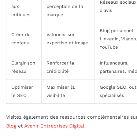
Réseaux sociaux,
aux
perception de la
d’avis
critiques
marque
Blog personnel,
Créer du
Valoriser son
LinkedIn, Viadeo
contenu
expertise et image
YouTube
Élargir son
Renforcer la
Influenceurs,
réseau
crédibilité
partenaires, méd
Optimiser
Maximiser la
Google SEO, outi
le SEO
visibilité
spécialisés
Visitez également des ressources complémentaires su
Blog
et
Avenir Entreprises Digital
.