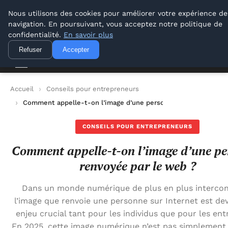
Lyon Photos
Nous utilisons des cookies pour améliorer votre expérience de
navigation. En poursuivant, vous acceptez notre politique de
Lyon Photos
confidentialité.
En savoir plus
Refuser
Accepter
Accueil
Conseils pour entrepreneurs
Comment appelle-t-on l’image d’une personne renvoyée par l
CONSEILS POUR ENTREPRENEURS
Comment appelle-t-on l’image d’une p
renvoyée par le web ?
Dans un monde numérique de plus en plus intercon
l’image que renvoie une personne sur Internet est de
enjeu crucial tant pour les individus que pour les ent
En 2025, cette image numérique n’est pas simplement 