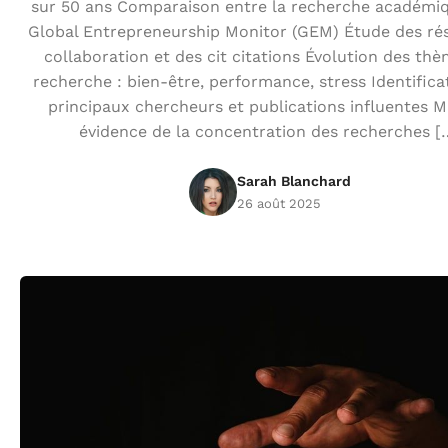
sur 50 ans Comparaison entre la recherche académiq
Global Entrepreneurship Monitor (GEM) Étude des ré
collaboration et des cit citations Évolution des th
recherche : bien-être, performance, stress Identifica
principaux chercheurs et publications influentes M
évidence de la concentration des recherches [
Sarah Blanchard
26 août 2025