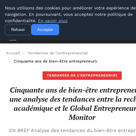
Lyon Photos
Nous utilisons des cookies pour améliorer votre expérience de
navigation. En poursuivant, vous acceptez notre politique de
Lyon Photos
confidentialité.
En savoir plus
Refuser
Accepter
Accueil
Tendances de l'entrepreneuriat
Cinquante ans de bien-être entrepreneurial : une analyse des
TENDANCES DE L'ENTREPRENEURIAT
Cinquante ans de bien-être entrepreneu
une analyse des tendances entre la rec
académique et le Global Entrepreneu
Monitor
EN BREF Analyse des tendances du bien-être entrepr