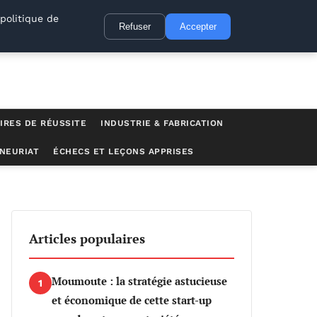
politique de
Refuser
Accepter
IRES DE RÉUSSITE
INDUSTRIE & FABRICATION
NEURIAT
ÉCHECS ET LEÇONS APPRISES
aux causes profondes des dépenses publiques
Articles populaires
Moumoute : la stratégie astucieuse
1
et économique de cette start-up