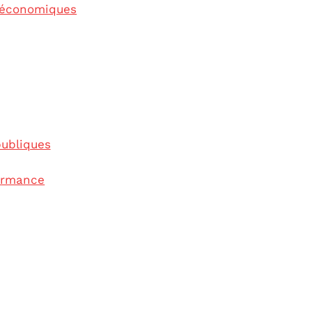
 économiques
publiques
formance