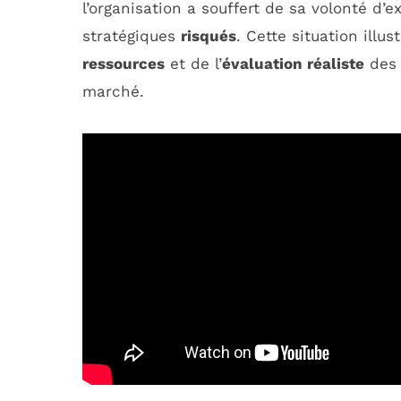
l’organisation a souffert de sa volonté d’
stratégiques
risqués
. Cette situation illu
ressources
et de l’
évaluation réaliste
des 
marché.