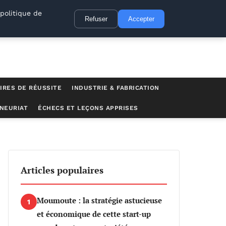
politique de
Refuser
Accepter
IRES DE RÉUSSITE
INDUSTRIE & FABRICATION
NEURIAT
ÉCHECS ET LEÇONS APPRISES
ouse a perdu pied face à une ambition démesurée
Articles populaires
Moumoute : la stratégie astucieuse
1
et économique de cette start-up