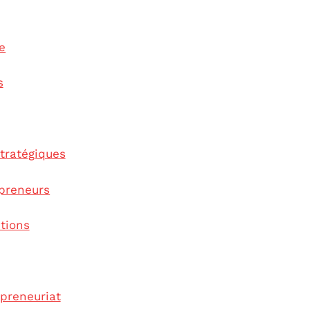
e
s
tratégiques
epreneurs
itions
epreneuriat